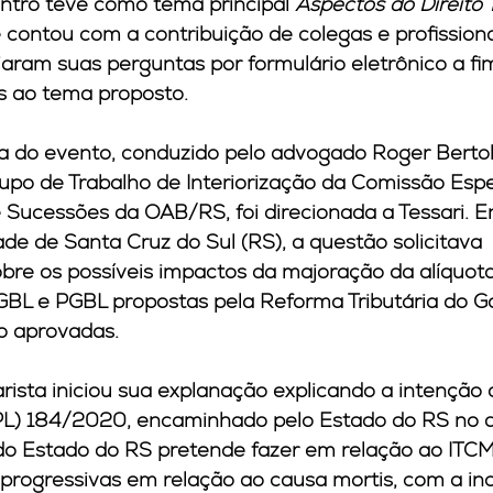
ntro teve como tema principal 
Aspectos do Direito T
e contou com a contribuição de colegas e profissionai
aram suas perguntas por formulário eletrônico a fim
s ao tema proposto.
a do evento, conduzido pelo advogado Roger Bertol
po de Trabalho de Interiorização da Comissão Espe
e Sucessões da OAB/RS, foi direcionada a Tessari. E
de de Santa Cruz do Sul (RS), a questão solicitava 
bre os possíveis impactos da majoração da alíquot
GBL e PGBL propostas pela Reforma Tributária do G
o aprovadas.
rista iniciou sua explanação explicando a intenção 
(PL) 184/2020, encaminhado pelo Estado do RS no 
do Estado do RS pretende fazer em relação ao ITCM
s progressivas em relação ao causa mortis, com a in