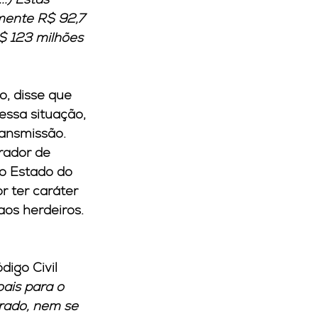
ente R$ 92,7 
 123 milhões 
o, disse que 
essa situação, 
ransmissão. 
rador de 
o Estado do 
 ter caráter 
aos herdeiros. 
igo Civil 
ais para o 
urado, nem se 