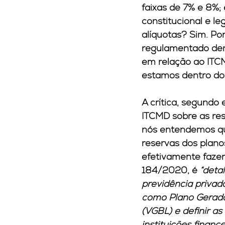
faixas de 7% e 8%; 
constitucional e l
alíquotas? Sim. Po
regulamentado dent
em relação ao ITC
estamos dentro do l
A crítica, segundo 
ITCMD sobre as res
nós entendemos que
reservas dos planos
efetivamente fazer
184/2020, é 
“deta
previdência privada
como Plano Gerador
(VGBL) e definir a
instituições finance