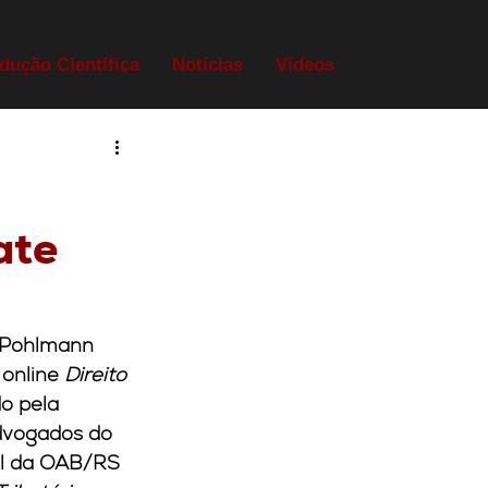
dução Científica
Notícias
Vídeos
ate
& Pohlmann 
online 
Direito 
o pela 
dvogados do 
al da OAB/RS 