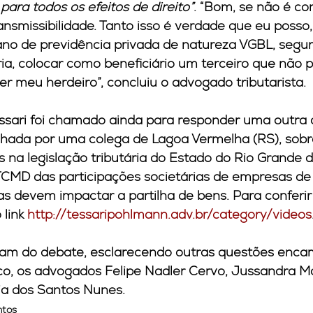
ara todos os efeitos de direito”
. “Bom, se não é co
ansmissibilidade. Tanto isso é verdade que eu posso
lano de previdência privada de natureza VGBL, segur
a, colocar como beneficiário um terceiro que não p
r meu herdeiro”, concluiu o advogado tributarista.
ssari foi chamado ainda para responder uma outra 
hada por uma colega de Lagoa Vermelha (RS), sobr
na legislação tributária do Estado do Rio Grande d
ITCMD das participações societárias de empresas de 
s devem impactar a partilha de bens. Para conferir
link 
http://tessaripohlmann.adv.br/category/videos
am do debate, esclarecendo outras questões enca
ico, os advogados Felipe Nadler Cervo, Jussandra M
ia dos Santos Nunes.
ntos