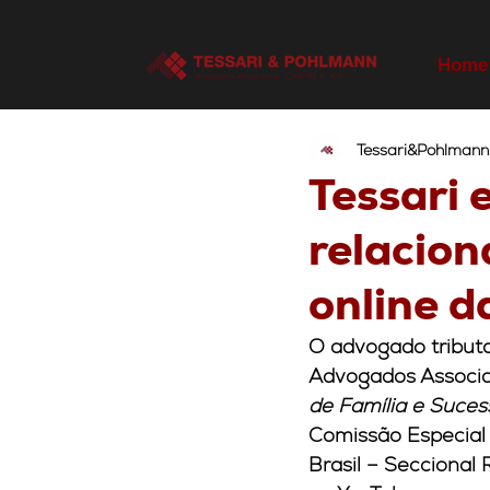
Home
Tessari&Pohlmann
Tessari 
relacio
online 
O advogado tributar
Advogados Associado
de Família e Suce
Comissão Especial
Brasil – Seccional