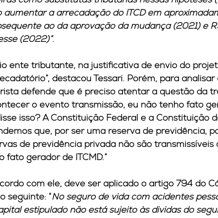
o aumentar a arrecadação do ITCD em aproximadam
bsequente ao da aprovação da mudança (2021) e R$
esse (2022)”
.
o ente tributante, na justificativa de envio do projet
cadatório”, destacou Tessari. Porém, para analisar 
rista defende que é preciso atentar a questão da t
ntecer o evento transmissão, eu não tenho fato ge
se isso? A Constituição Federal e a Constituição d
ndemos que, por ser uma reserva de previdência, por
ervas de previdência privada não são transmissíveis 
o fato gerador de ITCMD.”
cordo com ele, deve ser aplicado o artigo 794 do Cód
 o seguinte: “
No seguro de vida com acidentes pesso
pital estipulado não está sujeito às dividas do seg