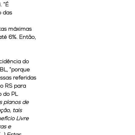
 “É 
 das 
otas máximas 
té 6%. Então, 
cidência do 
BL, “porque 
sas referidas 
do RS para 
 do PL 
s planos de 
ção, tais 
fício Livre 
as e 
.) Estas 