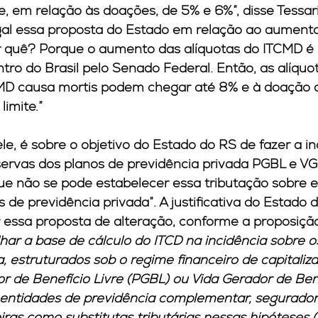
e, em relação às doações, de 5% e 6%”, disse Tessari.
egal essa proposta do Estado em relação ao aumento
r quê? Porque o aumento das alíquotas do ITCMD é 
ro do Brasil pelo Senado Federal. Então, as alíqu
MD causa mortis podem chegar até 8% e à doação a
imite.”
ele, é sobre o objetivo do Estado do RS de fazer a in
ervas dos planos de previdência privada PGBL e VG
 não se pode estabelecer essa tributação sobre es
 de previdência privada”. A justificativa do Estado 
 essa proposta de alteração, conforme a proposição
lhar a base de cálculo do ITCD na incidência sobre o
, estruturados sob o regime financeiro de capitaliza
 de Benefício Livre (PGBL) ou Vida Gerador de Bene
s entidades de previdência complementar, segurador
iras como substitutas tributárias nessas hipóteses (..