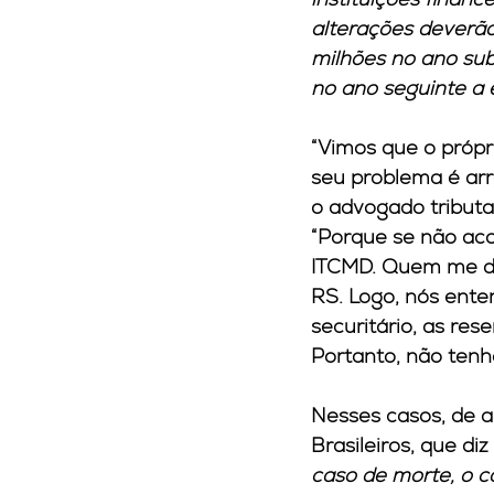
alterações deverã
milhões no ano su
no ano seguinte a 
“Vimos que o própri
seu problema é arre
o advogado tributa
“Porque se não aco
ITCMD. Quem me dis
RS. Logo, nós ente
securitário, as res
Portanto, não tenh
Nesses casos, de a
Brasileiros, que diz
caso de morte, o ca