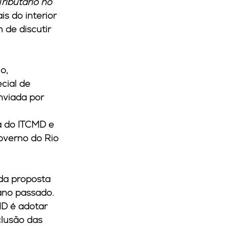
ributário no 
s do interior 
 de discutir 
o, 
cial de 
nviada por 
a do ITCMD e 
overno do Rio 
da proposta 
ano passado. 
D é adotar 
clusão das 