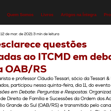
Quem Somos
Livros
Artigos na Íntegra
Pro
12 de mar. de 2021
3 min de leitura
esclarece questões
nadas ao ITCMD em deb
da OAB/RS
ista e professor Cláudio Tessari, sócio da Tessari 
s, participou nessa quinta-feira, dia 11, do evento 
ssões em Debate: Perguntas e Respostas
. Organizad
 de Direito de Família e Sucessões da Ordem dos A
 Rio Grande do Sul (OAB/RS) e transmitido pelo can