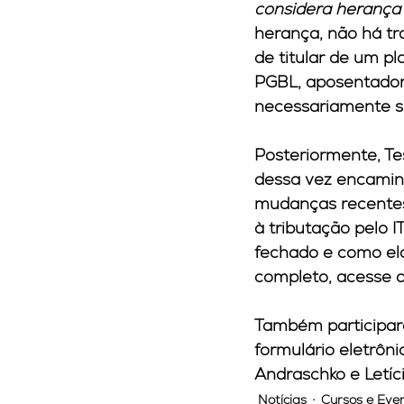
considera herança p
herança, não há tr
de titular de um p
PGBL, aposentadori
necessariamente se
Posteriormente, Te
dessa vez encamin
mudanças recentes 
à tributação pelo 
fechado e como ela
completo, acesse o 
Também participar
formulário eletrôn
Andraschko e Letíc
Notícias
Cursos e Eve