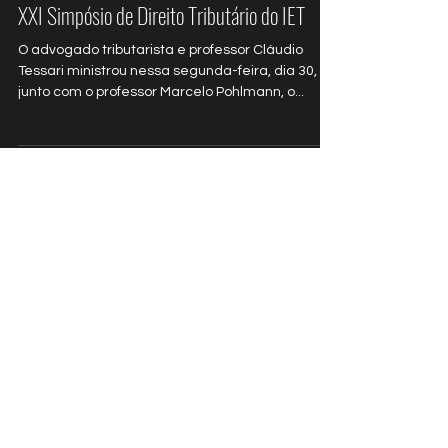
XXI Simpósio de Direito Tributário do IET
O advogado tributarista e professor Cláudio
Tessari ministrou nessa segunda-feira, dia 30,
junto com o professor Marcelo Pohlmann, o...
Workshop sobre IRPJ, despesas dedutíveis e
CARF é na próxima segunda-feira (30)
O advogado tributarista e professor Cláudio
Tessari ministra, na próxima segunda-feira, dia
30, workshop sobre IRPJ, despesas dedutíveis...
Entrevista para a Rádio Bandeirantes vai ao
ar neste sábado (7)