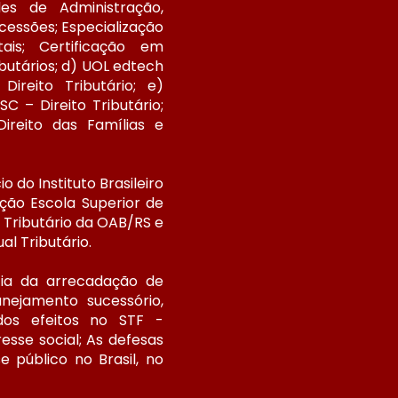
des de Administração,
ucessões; Especialização
is; Certificação em
ibutários; d) UOL edtech
Direito Tributário; e)
C – Direito Tributário;
ireito das Famílias e
io do Instituto Brasileiro
ção Escola Superior de
o Tributário da OAB/RS e
l Tributário.
ncia da arrecadação de
anejamento sucessório,
 dos efeitos no STF -
esse social; As defesas
 público no Brasil, no