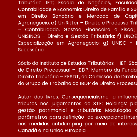
Tributário IET; Escola de Negócios, Faculda
Contabilidade e Economia; Direito de Família e S
em Direito Bancário e Mercado de Capita
Agronegócio; c) UniRitter – Direito e Processo Tr
– Contabilidade, Gestão Financeira e Fiscal; 
UNISINOS – Direito e Gestão Tributária; f) UNOES
Especialização em Agronegócio; g) UNISC – D
Sucessório.
Sócio do Instituto de Estudos Tributários – IET. Sóc
de Direito Processual – IBDP. Membro da Funda
Direito Tributário – FESDT, da Comissão de Direit
do Grupo de Trabalho do IBDP de Direito Processua
Autor dos livros: Consequencialismo: a influê
tributos nos julgamentos do STF; Holdings: pl
gestão patrimonial e tributária; Modulação
parâmetros para definição do excepcional inter
nas medidas antidumping por meio do interesse
Canadá e na União Europeia.