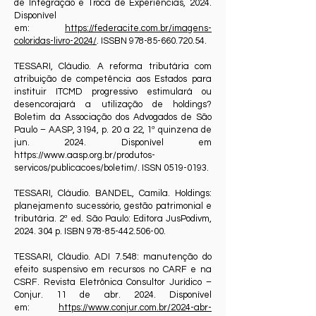
de Integração e Troca de Experiências, 2024.
Disponível
em:
https://federacite.com.br/imagens-
coloridas-livro-2024/
. ISSBN
978-85-660.720.54
.
TESSARI, Cláudio. A reforma tributária com
atribuição de competência aos Estados para
instituir ITCMD progressivo estimulará ou
desencorajará a utilização de holdings?
Boletim da Associação dos Advogados de São
Paulo – AASP, 3194, p. 20 a 22, 1ª quinzena de
jun. 2024. Disponível em
https://www.aasp.org.br/produtos-
servicos/publicacoes/boletim/.
ISSN
0519-0193
.
TESSARI, Cláudio. BANDEL, Camila. Holdings:
planejamento sucessório, gestão patrimonial e
tributária. 2ª ed. São Paulo: Editora JusPodivm,
2024. 304
p. ISBN
978-85-442.506-00
.
TESSARI, Cláudio. ADI 7.548: manutenção do
efeito suspensivo em recursos no CARF e na
CSRF. Revista Eletrônica Consultor Jurídico –
Conjur. 11 de abr. 2024. Disponível
em:
https://www.conjur.com.br/2024-abr-