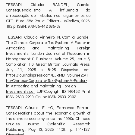
TESSARI, Cláudio. BANDEL, Camila.
Consequencialismo: A influência da
arrecadação de tributos nos julgamentos do
STF. 1ª ed. São Paulo: Editora JusPodivm,
2026.
192
p. ISBN:
978-85-442.635-63
.
TESSARI, Cláudio. Pinheiro, N. Camila Bandel.
The Chinese Corporate Tax System: A Factor in
Attracting and Maintaining Foreign
Investments. London Journal of Research in
Management & Business. Volume 25, Issue 5,
Compilation 1.0. Great Britain Journals Press.
July 11, 2025 p. 8-25. Disponível em:
https://journalspress.com/LJRMB_Volume25/T
he-Chinese-Corporate-Tax-System-A-Factor-
in-Attracting-and-Maintaining-Foreign-
Investments.pdf
. LJP Copyright ID 146452. Print
ISSN
2633-2299
. Online ISSN
2633-2302
.
TESSARI, Cláudio. FILHO, Fernando Ferrari.
Considerations about the economic growth of
the chinese economy since the 1990s. Chinese
Studies Journal (Scientific Research
Publishing). May 13,
2025. 14(2)
. p. 114-127.