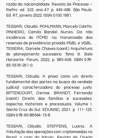
razão da nacionalidade. Revista de Processo –
RePro. vol. 323. ano 47. p. 449-469. São Paulo:
Ed. RT, janeiro 2022. ISSN
0100.1981
.
TESSARI, Cláudio. POHLMANN, Marcelo Coletto.
PINHEIRO, Camila Bandel Nunes. Da não
incidência do ITCMD na transmissão das
reservas de previdência privada PGBL e VGBL.
TEIXEIRA, Daniele Chaves (coord.) Arquitetura
do planejamento sucessório. Tomo III. Belo
Horizonte: Fórum, 2022, p. 385-406. ISBN
978-
65-5518-291-0
.
TESSARI, Cláudio. A prova como um direito
fundamental das partes na busca da verdade
judicial caracterizadora do processo justo.
BITTENCOURT, Denise. BRANDT, Fernanda
(coord.) Direito das famílias e sucessões:
aspectos materiais e processuais. Volume I.
Santa Cruz do Sul: EDUNISC, 2021. p. 111-125.
ISBN
978-65-88564-15-8
.
TESSARI, Cláudio. STEFFENS, Luana. A
tributação das operações com criptomoedas no
Brasil: o caso da bitcoin. Revista de Direito