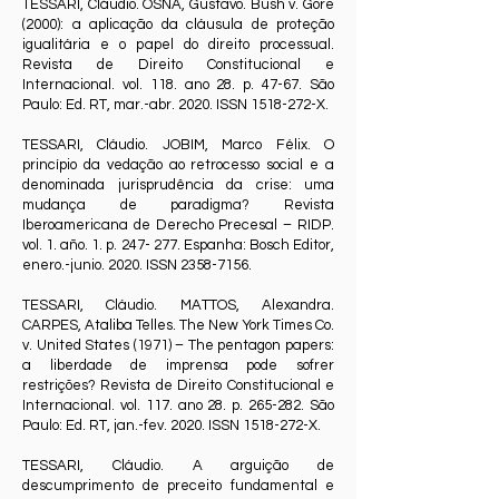
TESSARI, Cláudio. OSNA, Gustavo. Bush v. Gore
(2000): a aplicação da cláusula de proteção
igualitária e o papel do direito processual.
Revista de Direito Constitucional e
Internacional. vol. 118. ano 28. p. 47-67. São
Paulo: Ed. RT, mar.-abr. 2020. ISSN
1518-272
-X.
TESSARI, Cláudio. JOBIM, Marco Félix. O
princípio da vedação ao retrocesso social e a
denominada jurisprudência da crise: uma
mudança de paradigma? Revista
Iberoamericana de Derecho Precesal – RIDP.
vol. 1. año. 1. p. 247- 277. Espanha: Bosch Editor,
enero.-junio. 2020. ISSN
2358-7156
.
TESSARI, Cláudio. MATTOS, Alexandra.
CARPES, Ataliba Telles. The New York Times Co.
v. United States (1971) – The pentagon papers:
a liberdade de imprensa pode sofrer
restrições? Revista de Direito Constitucional e
Internacional. vol. 117. ano 28. p. 265-282. São
Paulo: Ed. RT, jan.-fev. 2020. ISSN
1518-272
-X.
TESSARI, Cláudio. A arguição de
descumprimento de preceito fundamental e