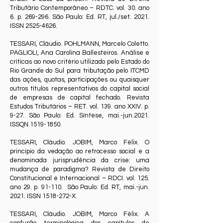
Tributário Contemporâneo – RDTC. vol. 30. ano
6. p. 269-296. São Paulo: Ed. RT, jul./set. 2021.
ISSN
2525-4626
.
TESSARI, Cláudio. POHLMANN, Marcelo Coletto.
PAGLIOLI, Ana Carolina Ballesteiros. Análise e
críticas ao novo critério utilizado pelo Estado do
Rio Grande do Sul para tributação pelo ITCMD
das ações, quotas, participações ou quaisquer
outros títulos representativos do capital social
de empresas de capital fechado. Revista
Estudos Tributários – RET. vol. 139. ano XXIV. p.
9-27. São Paulo: Ed. Síntese, mai.-jun.2021.
ISSQN
1519-1850
.
TESSARI, Cláudio. JOBIM, Marco Félix. O
princípio da vedação ao retrocesso social e a
denominada jurisprudência da crise: uma
mudança de paradigma? Revista de Direito
Constitucional e Internacional – RDCI. vol. 125.
ano 29. p. 91-110. São Paulo: Ed. RT, mai.-jun.
2021. ISSN
1518-272
-X.
TESSARI, Cláudio. JOBIM, Marco Félix. A