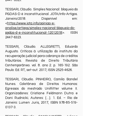
2447-6323
.
TESSARI, Cláudio. Simples Nacional: bloqueio do
PGDAS-D é inconstitucional. JOTA/Info-Artigos.
Janeiro/2018. Disponível em:
<
https://www.jota.info/opiniao-e-
analise/artigos/simples-nacional-bloqueio-do-
pgdas-d-e-inconstitucional-12012018
>. ISSN
2447-6323
.
TESSARI, Cláudio. ALLEGRETTI, Eduardo
Augusto. Críticas à utilização do instituto da
recuperação judicial para cobrança de créditos
tributários. Revista de Direito Tributário
Contemporâneo. vol. 8. ano 2. p. 165-192. São
Paulo: Ed. RT, set-out. 2017, ISSN
2525-4626
.
TESSARI, Cláudio. PINHEIRO, Camila Bandel
Nunes. Coletânea de Direitos Humanos:
Egressos do mestrado UniRitter volume II.
Organizadores: Cristiane Feldmann Dutra e
Dani Rudnicki; Autores: […]. 1. Ed. – Rio de
Janeiro: Lumen Juris, 2017, ISBN
978-85-519-
0137-3
.