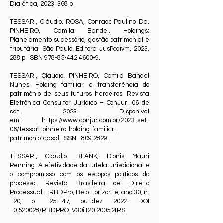
Dialética,
2023. 368
p
TESSARI, Cláudio. ROSA, Conrado Paulino Da.
PINHEIRO, Camila Bandel. Holdings:
Planejamento sucessório, gestão patrimonial e
tributária. São Paulo: Editora JusPodivm,
2023.
288
p. ISBN
978-85-442.4600-9
.
TESSARI, Cláudio. PINHEIRO, Camila Bandel
Nunes. Holding familiar e transferência do
patrimônio de seus futuros herdeiros. Revista
Eletrônica Consultor Jurídico – ConJur. 06 de
set. 2023. Disponível
em:
https://www.conjur.com.br/2023-set-
06/tessari-pinheiro-holding-familiar-
patrimonio-casal
ISSN
1809.2829
.
TESSARI, Cláudio. BLANK, Dionis Mauri
Penning. A efetividade da tutela jurisdicional e
o compromisso com os escopos políticos do
processo. Revista Brasileira de Direito
Processual – RBDPro, Belo Horizonte, ano 30, n.
120, p. 125-147, out.dez. 2022. DOI
10.520028
/RBDPRO. V30i120.200504RS.