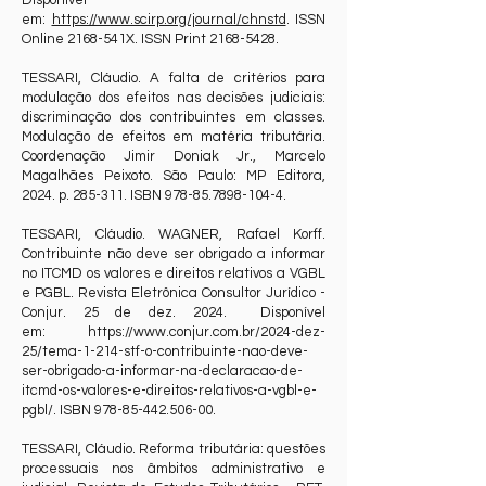
Disponível
em:
https://www.scirp.org/journal/chnstd
. ISSN
Online 2168-541X. ISSN Print
2168-5428
.
TESSARI, Cláudio. A falta de critérios para
modulação dos efeitos nas decisões judiciais:
discriminação dos contribuintes em classes.
Modulação de efeitos em matéria tributária.
Coordenação Jimir Doniak Jr., Marcelo
Magalhães Peixoto. São Paulo: MP Editora,
2024. p. 285-311. ISBN
978-85.7898-104-4
.
TESSARI, Cláudio. WAGNER, Rafael Korff.
Contribuinte não deve ser obrigado a informar
no ITCMD os valores e direitos relativos a VGBL
e PGBL. Revista Eletrônica Consultor Jurídico -
Conjur. 25 de dez. 2024. Disponível
em:
https://www.conjur.com.br/2024-dez-
25/tema-1-214-stf-o-contribuinte-nao-deve-
ser-obrigado-a-informar-na-declaracao-de-
itcmd-os-valores-e-direitos-relativos-a-vgbl-e-
pgbl/
. ISBN
978-85-442.506-00
.
TESSARI, Cláudio. Reforma tributária: questões
processuais nos âmbitos administrativo e