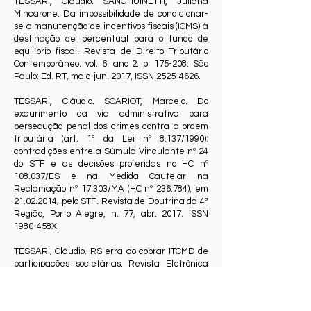
TESSARI, Cláudio. SANGHUINETTI, Juliana
Mincarone. Da impossibilidade de condicionar-
se a manutenção de incentivos fiscais (ICMS) à
destinação de percentual para o fundo de
equilíbrio fiscal. Revista de Direito Tributário
Contemporâneo. vol. 6. ano 2. p. 175-208. São
Paulo: Ed. RT, maio-jun. 2017, ISSN
2525-4626
.
TESSARI, Cláudio. SCARIOT, Marcelo. Do
exaurimento da via administrativa para
persecução penal dos crimes contra a ordem
tributária (art. 1º da Lei nº 8.137/1990):
contradições entre a Súmula Vinculante nº 24
do STF e as decisões proferidas no HC nº
108.037/ES e na Medida Cautelar na
Reclamação nº 17.303/MA (HC nº 236.784), em
21.02.2014
, pelo STF. Revista de Doutrina da 4ª
Região, Porto Alegre, n. 77, abr. 2017. ISSN
1980-458X.
TESSARI, Cláudio. RS erra ao cobrar ITCMD de
participações societárias. Revista Eletrônica
Consultor Jurídico – CONJUR. Disponível em:
<
http://www.conjur.com.br/2017-abr-
27/tessari-rs-erra.cobrar-itcmd-participacoes-