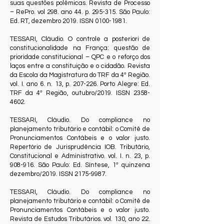
suas questões polêmicas. Revista de Processo
– RePro. vol 298. ano 44. p. 295-315. São Paulo:
Ed. RT, dezembro 2019. ISSN
0100-1981
.
TESSARI, Cláudio. O controle a posteriori de
constitucionalidade na França: questão de
prioridade constitucional – QPC e o reforço dos
laços entre a constituição e o cidadão. Revista
da Escola da Magistratura do TRF da 4ª Região.
vol. I. ano 6. n. 13, p. 207-226. Porto Alegre: Ed.
TRF da 4ª Região, outubro/2019. ISSN
2358-
4602
.
TESSARI, Cláudio. Do compliance no
planejamento tributário e contábil: o Comitê de
Pronunciamentos Contábeis e o valor justo.
Repertório de Jurisprudência IOB. Tributário,
Constitucional e Administrativo. vol. I. n. 23, p.
908-916. São Paulo: Ed. Síntese, 1ª quinzena
dezembro/2019. ISSN
2175-9987
.
TESSARI, Cláudio. Do compliance no
planejamento tributário e contábil: o Comitê de
Pronunciamentos Contábeis e o valor justo.
Revista de Estudos Tributários. vol. 130, ano 22.