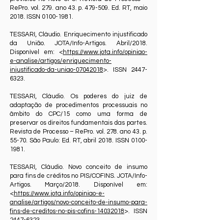
RePro. vol. 279. ano 43. p. 479-509. Ed. RT, maio
2018. ISSN
0100-1981
.
TESSARI, Cláudio. Enriquecimento injustificado
da União. JOTA/Info-Artigos. Abril/2018.
Disponível em: <
https://www.jota.info/opiniao-
e-analise/artigos/enriquecimento-
injustificado-da-uniao-07042018
>. ISSN
2447-
6323
.
TESSARI, Cláudio. Os poderes do juiz de
adaptação de procedimentos processuais no
âmbito do CPC/15 como uma forma de
preservar os direitos fundamentais das partes.
Revista de Processo – RePro. vol. 278. ano 43. p.
55-70. São Paulo: Ed. RT, abril 2018. ISSN
0100-
1981
.
TESSARI, Cláudio. Novo conceito de insumo
para fins de créditos no PIS/COFINS. JOTA/Info-
Artigos. Março/2018. Disponível em:
<
https://www.jota.info/opiniao-e-
analise/artigos/novo-conceito-de-insumo-para-
fins-de-creditos-no-pis-cofins-14032018
>. ISSN