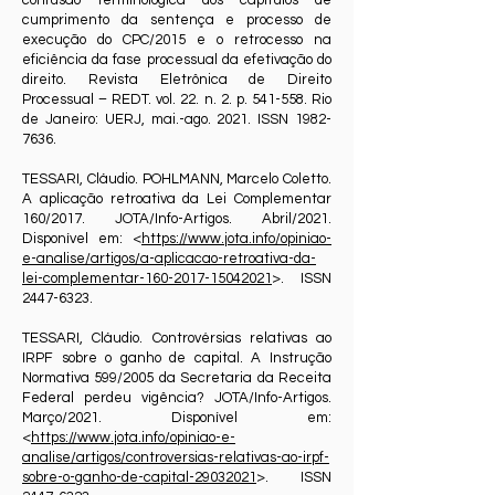
confusão terminológica dos capítulos de
cumprimento da sentença e processo de
execução do CPC/2015 e o retrocesso na
eficiência da fase processual da efetivação do
direito. Revista Eletrônica de Direito
Processual – REDT. vol. 22. n. 2. p. 541-558. Rio
de Janeiro: UERJ, mai.-ago. 2021. ISSN
1982-
7636
.
TESSARI, Cláudio. POHLMANN, Marcelo Coletto.
A aplicação retroativa da Lei Complementar
160/2017. JOTA/Info-Artigos. Abril/2021.
Disponível em: <
https://www.jota.info/opiniao-
e-analise/artigos/a-aplicacao-retroativa-da-
lei-complementar-160-2017-15042021
>. ISSN
2447-6323
.
TESSARI, Cláudio. Controvérsias relativas ao
IRPF sobre o ganho de capital. A Instrução
Normativa 599/2005 da Secretaria da Receita
Federal perdeu vigência? JOTA/Info-Artigos.
Março/2021. Disponível em:
<
https://www.jota.info/opiniao-e-
analise/artigos/controversias-relativas-ao-irpf-
sobre-o-ganho-de-capital-29032021
>. ISSN