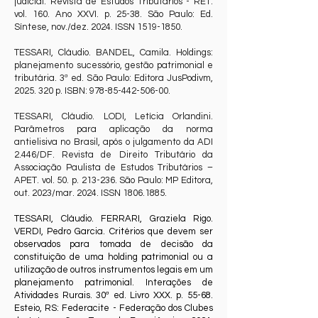
judicial. Revista de Estudos Tributários - RET.
vol. 160. Ano XXVI. p. 25-38. São Paulo: Ed.
Síntese, nov./dez. 2024. ISSN
1519-1850
.
TESSARI, Cláudio. BANDEL, Camila. Holdings:
planejamento sucessório, gestão patrimonial e
tributária. 3ª ed. São Paulo: Editora JusPodivm,
2025. 320
p. ISBN:
978-85-442-506-00
.
TESSARI, Cláudio. LODI, Letícia Orlandini.
Parâmetros para aplicação da norma
antielisiva no Brasil, após o julgamento da ADI
2.446/DF. Revista de Direito Tributário da
Associação Paulista de Estudos Tributários –
APET. vol. 50. p. 213-236. São Paulo: MP Editora,
out. 2023/mar. 2024. ISSN
1806.1885
.
TESSARI, Cláudio. FERRARI, Graziela Rigo.
VERDI, Pedro Garcia. Critérios que devem ser
observados para tomada de decisão da
constituição de uma holding patrimonial ou a
utilização de outros instrumentos legais em um
planejamento patrimonial. Interações de
Atividades Rurais. 30ª ed. Livro XXX. p. 55-68.
Esteio, RS: Federacite - Federação dos Clubes