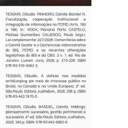
TESSARI, Cláudio. PINHEIRO, Camila Bandel N.
Fiscalização, cooperação institucional e
integração de informações no ITCMD (Arts. 160
a 164). In.: KOCH, Mariana Porto; CASTELO,
Melissa Guimarães; CALIENDO, Paulo (orgs.).
Lei complementar 227/2026: Comentários sobre
o Comitê Gestor e o Contencioso Administrativo
do IBS, ITCMD e as recentes alterações
legislativas do IBS e da CBS. 2 v. 1. ed. Rio de
Janeiro: Lumen Juris, 2026, p. 215-226. ISBN
978-85-519-4043-3
.
TESSARI, Cláudio. A defesa nas medidas
antidumping por meio do interesse público no
Brasil, no Canadá e na União Europeia. 2ª ed.
São Paulo: Editora JusPodivm,
2026. 238
p. ISBN
978-85-442.7470-5
.
TESSARI, Cláudio. BANDEL, Camila. Holdings:
planejamento sucessório, gestão patrimonial e
sucessória. 4ª ed. São Paulo: Editora JusPodivm,
2025. 340
p. ISBN:
978-85.442-6582-6
.