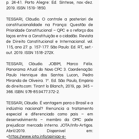
p. 24-41. Porto Alegre: Ed. Síntese, nov.-dez.
2019. ISSN
1519-1850
.
TESSARI, Cláudio. O controle a posteriori de
constitucionalidade na França: Questão de
Prioridade Constitucional – QPC e o reforço dos
laços entre a Constituição e o cidadão. Revista
de Direito Constitucional e Internacional. vol.
115, ano 27. p. 157-177. São Paulo: Ed. RT, set.-
out. 2019. ISSN 1518-272X.
TESSARI, Cláudio. JOBIM, Marco Félix.
Panorama Atual do Novo CPC 3. Coordenação:
Paulo Henrique dos Santos Lucon, Pedro
Miranda de Oliveira. 1ª. Ed. São Paulo, Empório
do direito.com: Tirant lo Blanch, 2019, pp. 345 –
366. ISBN:
978-85.9477.372-2
.
TESSARI, Cláudio. É vantagem para o Brasil e a
indústria nacional? Renúncia a tratamento
especial e diferenciado como país – em
desenvolvimento – membro da OMC pode
prejudicar mercado interno. JOTA/Info-Artigos.
Abril/2019. Disponível em:
<
https://www.jota.info/opiniao-e-