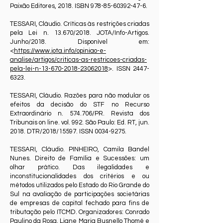
Paixão Editores, 2018. ISBN
978-85-60392-47-6
.
TESSARI, Cláudio. Críticas às restrições criadas
pela Lei n. 13.670/2018. JOTA/Info-Artigos.
Junho/2018. Disponível em:
<
https://www.jota.info/opiniao-e-
analise/artigos/criticas-as-restricoes-criadas-
pela-lei-n-13-670-2018-23062018
>. ISSN
2447-
6323
.
TESSARI, Cláudio. Razões para não modular os
efeitos da decisão do STF no Recurso
Extraordinário n. 574.706/PR. Revista dos
Tribunais on line. vol. 992. São Paulo: Ed. RT, jun.
2018. DTR/2018/15597. ISSN
0034-9275
.
TESSARI, Cláudio. PINHEIRO, Camila Bandel
Nunes. Direito de Família e Sucessões: um
olhar prático. Das ilegalidades e
inconstitucionalidades dos critérios e ou
métodos utilizados pelo Estado do Rio Grande do
Sul na avaliação de participações societárias
de empresas de capital fechado para fins de
tributação pelo ITCMD. Organizadores: Conrado
Paulino da Rosa, Liane Maria Busnello Thomé e