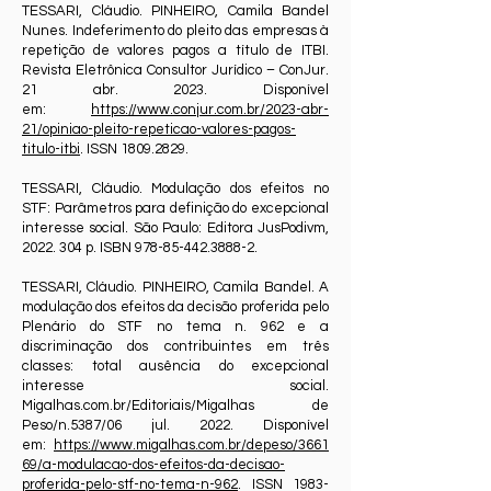
TESSARI, Cláudio. PINHEIRO, Camila Bandel
Nunes. Indeferimento do pleito das empresas à
repetição de valores pagos a título de ITBI.
Revista Eletrônica Consultor Jurídico – ConJur.
21 abr. 2023. Disponível
em:
https://www.conjur.com.br/2023-abr-
21/opiniao-pleito-repeticao-valores-pagos-
titulo-itbi
. ISSN
1809.2829
.
TESSARI, Cláudio. Modulação dos efeitos no
STF: Parâmetros para definição do excepcional
interesse social. São Paulo: Editora JusPodivm,
2022. 304
p. ISBN
978-85-442.3888-2
.
TESSARI, Cláudio. PINHEIRO, Camila Bandel. A
modulação dos efeitos da decisão proferida pelo
Plenário do STF no tema n. 962 e a
discriminação dos contribuintes em três
classes: total ausência do excepcional
interesse social.
Migalhas.com.br/Editoriais/Migalhas de
Peso/n.5387/06 jul. 2022. Disponível
em:
https://www.migalhas.com.br/depeso/3661
69/a-modulacao-dos-efeitos-da-decisao-
proferida-pelo-stf-no-tema-n-962
. ISSN 1983-