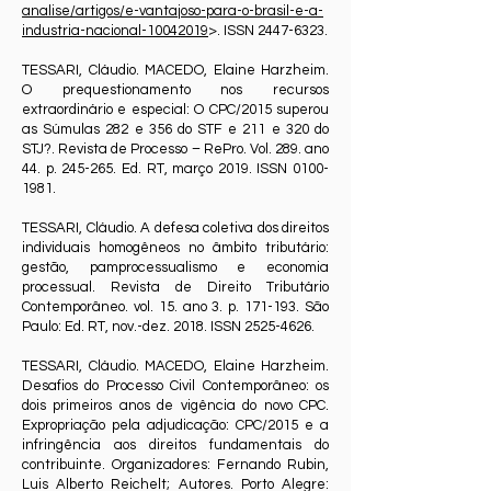
analise/artigos/e-vantajoso-para-o-brasil-e-a-
industria-nacional-10042019
>. ISSN
2447-6323
.
TESSARI, Cláudio. MACEDO, Elaine Harzheim.
O prequestionamento nos recursos
extraordinário e especial: O CPC/2015 superou
as Súmulas 282 e 356 do STF e 211 e 320 do
STJ?. Revista de Processo – RePro. Vol. 289. ano
44. p. 245-265. Ed. RT, março 2019. ISSN
0100-
1981
.
TESSARI, Cláudio. A defesa coletiva dos direitos
individuais homogêneos no âmbito tributário:
gestão, pamprocessualismo e economia
processual. Revista de Direito Tributário
Contemporâneo. vol. 15. ano 3. p. 171-193. São
Paulo: Ed. RT, nov.-dez. 2018. ISSN
2525-4626
.
TESSARI, Cláudio. MACEDO, Elaine Harzheim.
Desafios do Processo Civil Contemporâneo: os
dois primeiros anos de vigência do novo CPC.
Expropriação pela adjudicação: CPC/2015 e a
infringência aos direitos fundamentais do
contribuinte. Organizadores: Fernando Rubin,
Luis Alberto Reichelt; Autores. Porto Alegre: