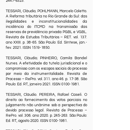
2447-6323
.
TESSARI, Cláudio; POHLMANN, Marcelo Coletto.
A Reforma tributária no Rio Grande do Sul: das
ilegalidades e inconstitucionalidades da
incidência do ITCMD na transmissão das
reservas de previdência privada PGBL e VGBL.
Revista de Estudos Tributários – RET. vol. 137.
ano XXIII. p. 38-65. São Paulo: Ed. Síntese, jan.-
fev. 2021. ISSN
1519-1850
.
TESSARI, Cláudio; PINHEIRO, Camila Bandel
Nunes. A efetividade da tutela jurisdicional e o
compromisso com os escopos sociais do processo
por meio da instrumentalidade. Revista de
Processo – RePro. vol. 311. ano 46. p. 17-38. São
Paulo: Ed. RT, janeiro 2021. ISSN
0100-1981
.
TESSARI, Cláudio. PEREIRA, Rafael Caseli. O
direito ao fornecimento dos votos parciais no
julgamento não unânime sob a perspectiva do
devido processo legal. Revista de Processo –
RePro. vol. 306. ano 2020. p. 245-263. São Paulo:
Ed. RT, agosto 2020. ISSN
0100-1981
.