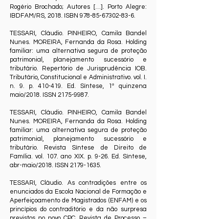
Rogério Brochado; Autores […]. Porto Alegre:
IBDFAM/RS, 2018. ISBN
978-85-67302-83-6
.
TESSARI, Cláudio. PINHEIRO, Camila Bandel
Nunes. MOREIRA, Fernanda da Rosa. Holding
familiar: uma alternativa segura de proteção
patrimonial, planejamento sucessório e
tributário. Repertório de Jurisprudência IOB.
Tributário, Constitucional e Administrativo. vol. I.
n. 9. p. 410-419. Ed. Síntese, 1ª quinzena
maio/2018. ISSN
2175-9987
.
TESSARI, Cláudio. PINHEIRO, Camila Bandel
Nunes. MOREIRA, Fernanda da Rosa. Holding
familiar: uma alternativa segura de proteção
patrimonial, planejamento sucessório e
tributário. Revista Síntese de Direito de
Família. vol. 107. ano XIX. p. 9-26. Ed. Síntese,
abr-maio/2018. ISSN
2179-1635
.
TESSARI, Cláudio. As contradições entre os
enunciados da Escola Nacional de Formação e
Aperfeiçoamento de Magistrados (ENFAM) e os
princípios do contraditório e da não surpresa
previstos no novo CPC. Revista de Processo –