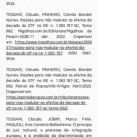
392x.
TESSARI, Cláudio. PINHEIRO, Camila Bandel
Nunes. Razões para não modular os efeitos da
decisão do STF no RE n.
1.063.187
-SC, Tema
962. Migalhas.com.br/Editoriais/Migalhas de
Peso/n.5328/11 abr. 2022. Disponível
em:
https://www.migalhas.com.br/depeso/3636
37/razoes-para-nao-modular-os-efeitos-da-
decisao-do-stf-no-re-1-063-187
. ISSN 1983-
392x.
TESSARI, Cláudio. PINHEIRO, Camila Bandel
Nunes. Razões para não modular os efeitos da
decisão do STF no RE n.
1.063.187
-SC, Tema
962. Painel de Riscos/Info-Artigos. Abril/2022.
Disponível em:
https://painelderiscos.com.br/tributariorazoes-
para-nao-modular-os-efeitos-da-decisao-do-
stf-no-re-1-063-187-sc-tema-962/
TESSARI, Cláudio. JOBIM, Marco Félix.
PAGLIOLI, Ana Carolina Ballesteiros. O princípio
do juiz natural, o processo de integração
europeu e a proibição da discriminação em