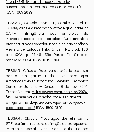
11/adi-7-548-manutencao-do-efeito-
suspensivo-em-recursos-no-carf-e-no-csrf/
.
ISSN
1809.2829
.
TESSARI, Cláudio. BANDEL, Camila. A Lei n.
14.689/2023 e o retorno do voto de qualidade no
CARF: infringência aos princípios da
irreversibilidade dos direitos fundamentais
processuais dos contribuintes e do não confisco.
Revista de Estudos Tributários – RET. vol. 156.
ano XXVI. p. 27-46. São Paulo: Ed. Síntese,
mar./abr. 2024. ISSN
1519-1850
.
TESSARI, Cláudio. Reserva de crédito pode ser
aceita em garantia do juízo para opor
embargos à execução fiscal. Revista Eletrônica
Consultor Jurídico – ConJur. 16 de fev. 2024.
Disponível em:
https://www.conjur.com.br/2024-
fev-16/reserva-de-credito-pode-ser-aceita-
em-garantia-do-juizo-para-opor-embargos-a-
execucao-fiscal/
ISSN
1809.2829
.
TESSARI, Cláudio. Modulação dos efeitos no
STF: parâmetros para definição do excepcional
interesse social. 2.ed. São Paulo: Editora