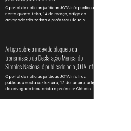
publicado pelo JOTA.Info
O portal de notícias jurídicas JOTA.Info publicou
nesta quarta-feira, 14 de março, artigo do
advogado tributarista e professor Cláudio
Tessari sobre o novo conceito de insumo para
fins de créditos de PIS e da COFINS, não
cumulativos.
Artigo sobre o indevido bloqueio da
transmissão da Declaração Mensal do
Simples Nacional é publicado pelo JOTA.Info
O portal de notícias jurídicas JOTA.Info traz
publicado nesta sexta-feira, 12 de janeiro, artigo
do advogado tributarista e professor Cláudio
Tessari sobre o indevido bloqueio da transmissão
da Declaração Mensal do Simples Nacional.
Holding patrimonial familiar: uma alternativa