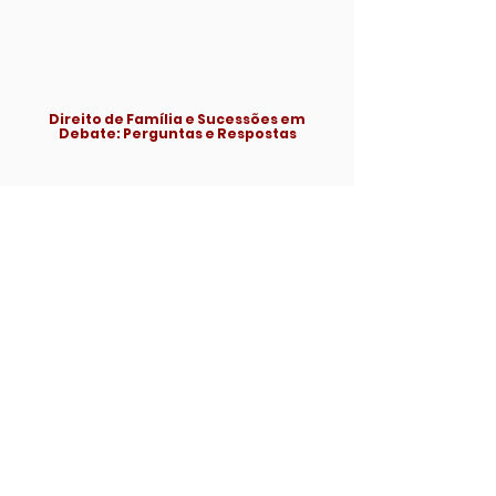
Direito de Família e Sucessões em
Debate: Perguntas e Respostas
Reforma Tributária Estadual
e Direito Sucessório:
a incidência de ITCMD sobre
os
planos de previdência
privada